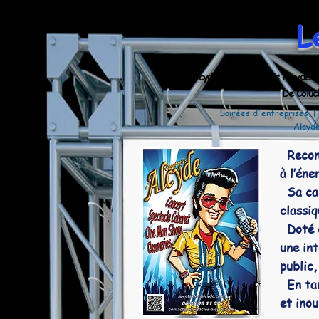
L
Alcyde est acide mais Alcyde e
De Coluche 
Soirées d'entreprises, F
Alcyde
Reconn
à l’én
Sa cap
classiq
Doté d
une in
public,
En tan
et inou