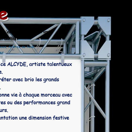
e
er,
c'est comme si c'était vrai !
t bluffés !
ces, Arbres de Noël, ...
s, ...
ice ALCYDE, artiste talentueux
e.
réter avec brio les grands
.
nne vie à chaque morceau avec
stes ou des performances grand
urs.
ntation une dimension festive