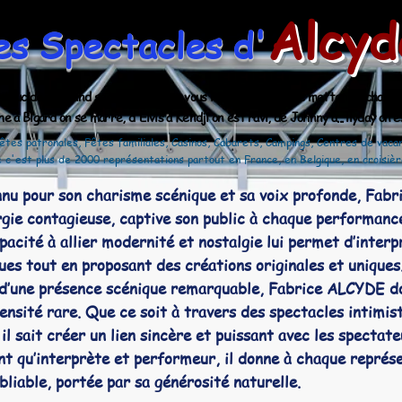
Alcyd
es Spectacles d'
st lucide et quand ses personnages vous interpellent ou se mettent à chant
à Bigard on se marre, d'Elvis à Kendji on est ravi, de Johnny à... llyday on es
êtes patronales, Fêtes familiales, Casinos, Cabarets, Campings, Centres de vacan
 c'est plus de 2000 représentations partout en France, en Belgique, en croisière
u pour son charisme scénique et sa voix profonde, Fabr
ergie contagieuse, captive son public à chaque performanc
acité à allier modernité et nostalgie lui permet d’interp
ues tout en proposant des créations originales et uniques
’une présence scénique remarquable, Fabrice ALCYDE do
tensité rare. Que ce soit à travers des spectacles intimi
 il sait créer un lien sincère et puissant avec les spectate
t qu’interprète et performeur, il donne à chaque représe
bliable, portée par sa générosité naturelle.