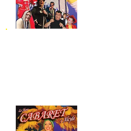
Alcyde est Imitateur "Personnagiste", c'est un
imitateur avec un +, un transformiste avec un
+, zéro playback vocal, tout en direct bluffant,
c'est un humoriste à facettes multiples, c'est
un
"PERSONNAGISTE-IMITATEURAPEUTE"
Le spectacle débute avec l'arrivée de
"COLUCHE" (comme le vrai !) et enchaine,
après avoir arraché la salopette façon
“chippendale”, en pilote de ligne, en capitaine
de navire, etc ... pour le spectacle "PARTIR" ...