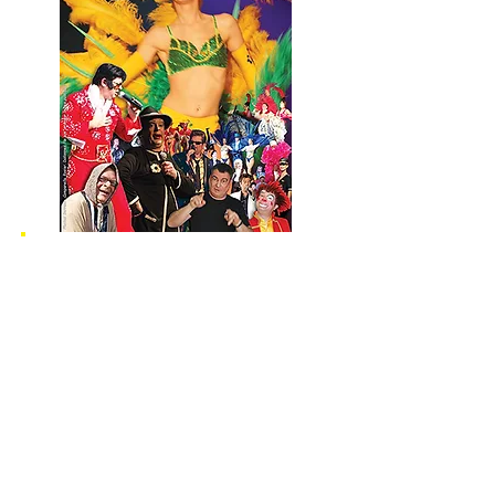
On voyage en chansons, en parodies, et dans
cette version Cabaret du spectacle "PARTIR",
on danse au Brésil, on visite les cabarets
avec le
French Cancan, on part sous le soleil
avec nos danseuses
en tenues légère, huuummmm ...
L’interactivité avec le Public, une grande
variété d'imitations, des costumes,
des
plumes, des strass, du charme et quelques
accessoires rendent ce programme à la fois
musical & burlesque des plus vivants !