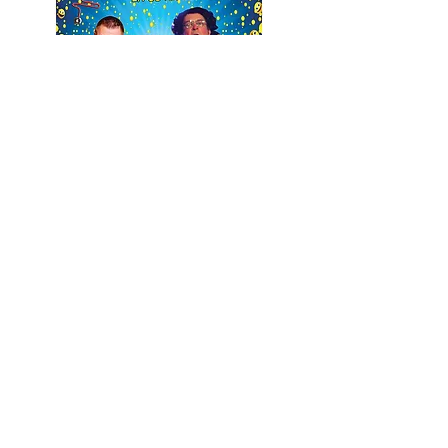
Un
vrai plateau construit d'humoristes (Version
à
2
ou à
3
) :
CLOVIS
"Le Musicopathe", pilier de l'émission
"La Classe", un pince sans rire irrésistible, un
musicien prodigieusement doué, un ancien
jazz-man qui a embrassé le burlesque
avec ses
instruments insolites de gag-man ...
ALCYDE
"L'Imitateurapeute", parodiste,
humoriste, personnagiste un peu loufoque,
qui
fait revivre l'inoubliable Coluche, qui travesti
Jean-Marie Bigard en Geneviève De Fontenay,
fait apparaitre une Maria Bodin étonnante,
ressuscite un Johnny chantant de vérité ...
FRANCOIS RICHARD
, "sorte de proctologue