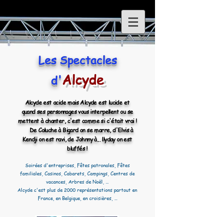
Les Spectacles
Alcyde
d'
Alcyde est acide mais Alcyde est lucide et
quand ses personnages vous interpellent ou se
mettent à chanter,
c'est comme si c'était vrai !
De Coluche à Bigard on se marre, d'Elvis à
Kendji on est ravi, de Johnny à... llyday on est
bluffés !
Soirées d'entreprises, Fêtes patronales, Fêtes
familiales, Casinos, Cabarets, Campings, Centres de
vacances, Arbres de Noël, ...
Alcyde c'est plus de 2000 représentations partout en
France, en Belgique, en croisières, ...