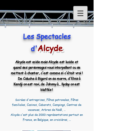
Les Spectacles
Alcyde
d'
Alcyde est acide mais Alcyde est lucide et
quand ses personnages vous interpellent ou se
mettent à chanter,
c'est comme si c'était vrai !
De Coluche à Bigard on se marre, d'Elvis à
Kendji on est ravi, de Johnny à... llyday on est
bluffés !
Soirées d'entreprises, Fêtes patronales, Fêtes
familiales, Casinos, Cabarets, Campings, Centres de
vacances, Arbres de Noël, ...
Alcyde c'est plus de 2000 représentations partout en
France, en Belgique, en croisières, ...