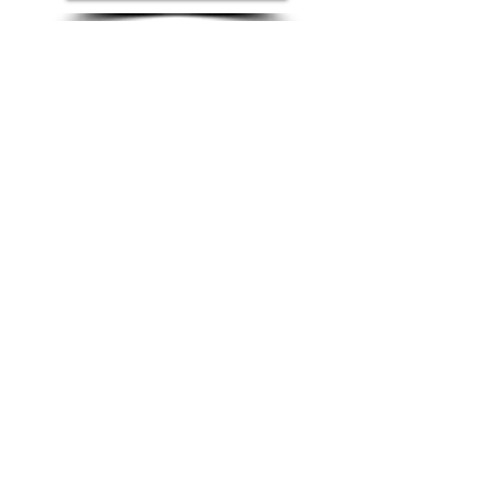
François RICHARD
& Cachou
DJ91.fr / Olivier